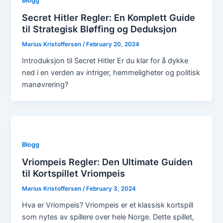
Blogg
Secret Hitler Regler: En Komplett Guide
til Strategisk Bløffing og Deduksjon
Marius Kristoffersen
/
February 20, 2024
Introduksjon til Secret Hitler Er du klar for å dykke
ned i en verden av intriger, hemmeligheter og politisk
manøvrering?
Blogg
Vriompeis Regler: Den Ultimate Guiden
til Kortspillet Vriompeis
Marius Kristoffersen
/
February 3, 2024
Hva er Vriompeis? Vriompeis er et klassisk kortspill
som nytes av spillere over hele Norge. Dette spillet,