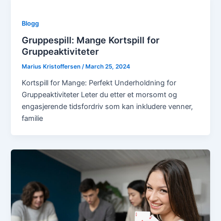
Blogg
Gruppespill: Mange Kortspill for
Gruppeaktiviteter
Marius Kristoffersen
/
March 25, 2024
Kortspill for Mange: Perfekt Underholdning for
Gruppeaktiviteter Leter du etter et morsomt og
engasjerende tidsfordriv som kan inkludere venner,
familie