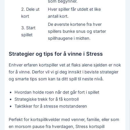
som begynner.
2. Dele ut
Hver spiller får utdelt et like
kort
antall kort.
De øverste kortene fra hver
3. Start
spillers bunke snus og starter
spillet
spillhaugene i midten.
Strategier og tips for å vinne i Stress
Enhver erfaren kortspiller vet at flaks alene sjelden er nok
for å vinne. Derfor vil vi gi deg innsikt i beviste strategier
og smarte tips som kan ta ditt spill til neste nivå.
Hvordan holde roen når det går fort i spillet
Strategiske trekk for å få kontroll
Taktikker for å stresse motstanderen
Perfekt for kortspillkvelder med venner, familie, eller som
en morsom pause fra hverdagen, Stress kortspill