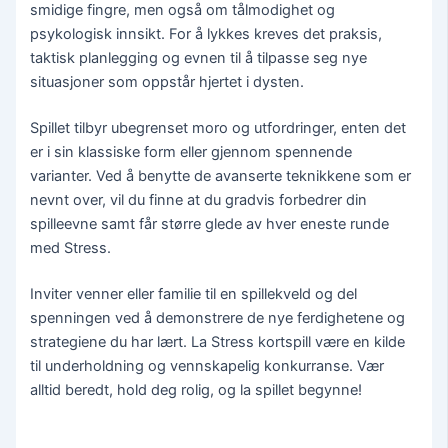
smidige fingre, men også om tålmodighet og
psykologisk innsikt. For å lykkes kreves det praksis,
taktisk planlegging og evnen til å tilpasse seg nye
situasjoner som oppstår hjertet i dysten.
Spillet tilbyr ubegrenset moro og utfordringer, enten det
er i sin klassiske form eller gjennom spennende
varianter. Ved å benytte de avanserte teknikkene som er
nevnt over, vil du finne at du gradvis forbedrer din
spilleevne samt får større glede av hver eneste runde
med Stress.
Inviter venner eller familie til en spillekveld og del
spenningen ved å demonstrere de nye ferdighetene og
strategiene du har lært. La Stress kortspill være en kilde
til underholdning og vennskapelig konkurranse. Vær
alltid beredt, hold deg rolig, og la spillet begynne!