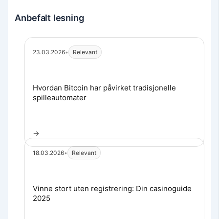
Anbefalt lesning
23.03.2026
•
Relevant
Les artikkel:
Hvordan Bitcoin har påvirket tradisjonelle
spilleautomater
→
18.03.2026
•
Relevant
Les artikkel:
Vinne stort uten registrering: Din casinoguide
2025