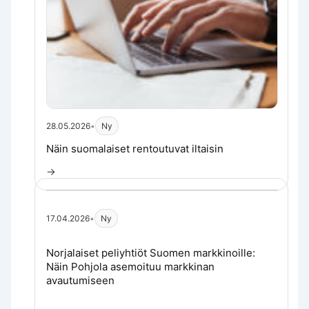
28.05.2026
•
Ny
Les artikkel:
Näin suomalaiset rentoutuvat iltaisin
→
17.04.2026
•
Ny
Les artikkel:
Norjalaiset peliyhtiöt Suomen markkinoille:
Näin Pohjola asemoituu markkinan
avautumiseen