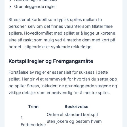
Grunnleggende regler
Stress er et kortspill som typisk spilles mellom to
personer, selv om det finnes varianter som tillater flere
spillere. Hovedformålet med spillet er å legge ut kortene
sine så raskt som mulig ved å matche dem med kort på
bordet i stigende eller synkende rekkefølge.
Kortspillregler og Fremgangsmåte
Forståelse av regler er essensielt for suksess i dette
spillet. Her gir vi et rammeverk for hvordan du setter opp
og spiller Stress, inkludert de grunnleggende stegene og
viktige detaljer som er nødvendig for å mestre spillet.
Trinn
Beskrivelse
Ordne et standard kortspill
1.
uten jokere og bestem hvem
Forberedelse