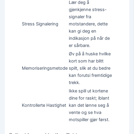
Lær deg å
gjenkjenne stress-
signaler fra
Stress Signalering
motstandere, dette
kan gi deg en
indikasjon på når de
er sårbare.
Øv på å huske hvilke
kort som har blitt
Memoriseringsmetode
spilt, slik at du bedre
kan forutsi fremtidige
trekk.
Ikke spill ut kortene
dine for raskt; iblant
Kontrollerte Hastighet
kan det lønne seg å
vente og se hva
motspiller gjør først.