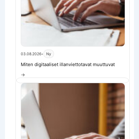
03.08.2026
•
Ny
Les artikkel:
Miten digitaaliset illanviettotavat muuttuvat
→