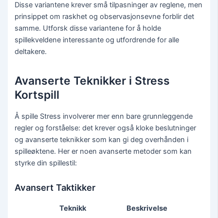
Disse variantene krever små tilpasninger av reglene, men
prinsippet om raskhet og observasjonsevne forblir det
samme. Utforsk disse variantene for å holde
spillekveldene interessante og utfordrende for alle
deltakere.
Avanserte Teknikker i Stress
Kortspill
Å spille Stress involverer mer enn bare grunnleggende
regler og forståelse: det krever også kloke beslutninger
og avanserte teknikker som kan gi deg overhånden i
spilleøktene. Her er noen avanserte metoder som kan
styrke din spillestil:
Avansert Taktikker
Teknikk
Beskrivelse