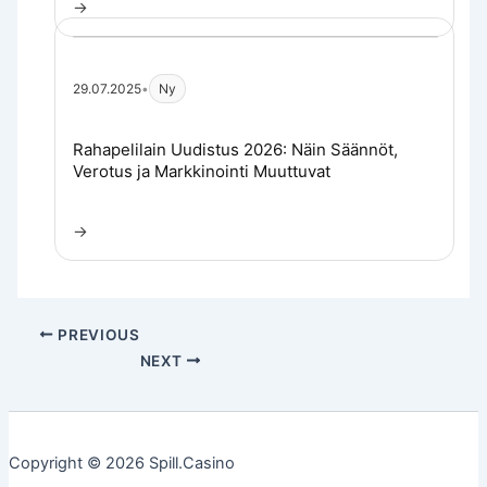
→
29.07.2025
•
Ny
Les artikkel:
Rahapelilain Uudistus 2026: Näin Säännöt,
Verotus ja Markkinointi Muuttuvat
→
PREVIOUS
NEXT
Copyright © 2026 Spill.Casino