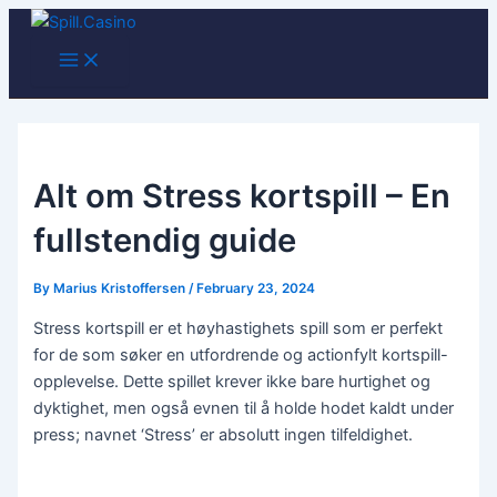
Skip
to
Main
Menu
content
Alt om Stress kortspill – En
fullstendig guide
By
Marius Kristoffersen
/
February 23, 2024
Stress kortspill er et høyhastighets spill som er perfekt
for de som søker en utfordrende og actionfylt kortspill-
opplevelse. Dette spillet krever ikke bare hurtighet og
dyktighet, men også evnen til å holde hodet kaldt under
press; navnet ‘Stress’ er absolutt ingen tilfeldighet.