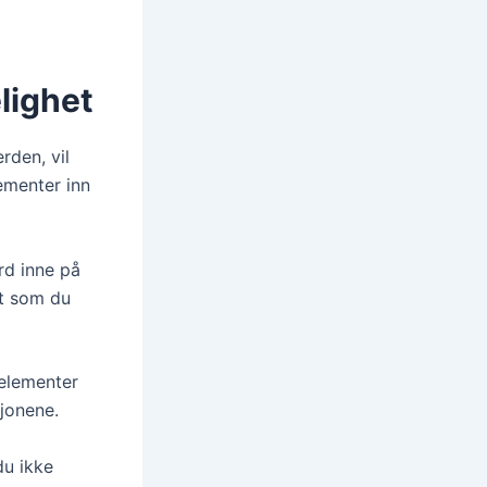
lighet
rden, vil
ementer inn
rd inne på
at som du
 elementer
sjonene.
du ikke