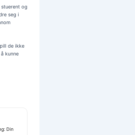
 stuerent og
dre seg i
ennom
ill de ikke
r å kunne
ng: Din