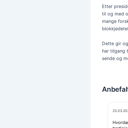
Etter presi
til og med o
mange forsk
blokkjedete
Dette gir og
har tilgang 
sende og mo
Anbefal
23.03.20
Les arti
Hvordan