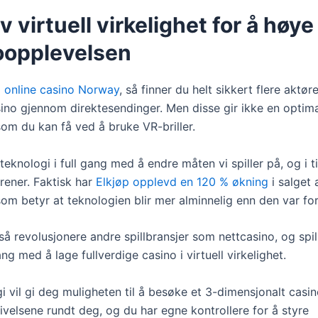
v virtuell virkelighet for å høye
oopplevelsen
å
online casino Norway
, så finner du helt sikkert flere aktør
sino gjennom direktesendinger. Men disse gir ikke en optima
som du kan få ved å bruke VR-briller.
teknologi i full gang med å endre måten vi spiller på, og i t
rener. Faktisk har
Elkjøp opplevd en 120 % økning
i salget 
 som betyr at teknologien blir mer alminnelig enn den var for
så revolusjonere andre spillbransjer som nettcasino, og spill
ang med å lage fullverdige casino i virtuell virkelighet.
i vil gi deg muligheten til å besøke et 3-dimensjonalt casi
velsene rundt deg, og du har egne kontrollere for å styre