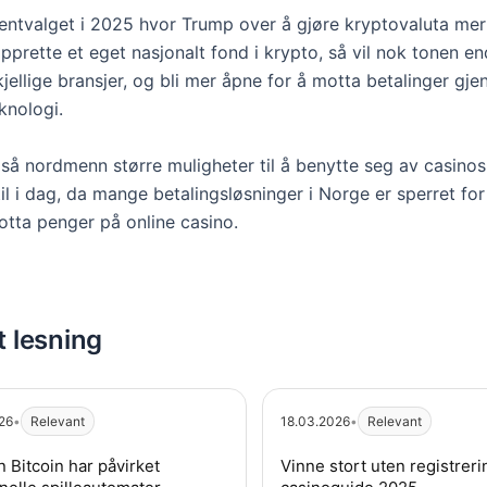
dentvalget i 2025 hvor Trump over å gjøre kryptovaluta mer
pprette et eget nasjonalt fond i krypto, så vil nok tonen en
jellige bransjer, og bli mer åpne for å motta betalinger gj
knologi.
så nordmenn større muligheter til å benytte seg av casinosp
til i dag, da mange betalingsløsninger i Norge er sperret fo
tta penger på online casino.
t lesning
26
•
Relevant
18.03.2026
•
Relevant
kkel:
Les artikkel:
 Bitcoin har påvirket
Vinne stort uten registreri