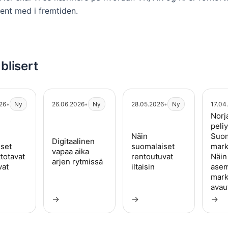
jent med i fremtiden.
blisert
26
•
Ny
26.06.2026
•
Ny
28.05.2026
•
Ny
17.04
Les a
Norj
peliy
kkel:
Les artikkel:
Näin
Suo
Les artikkel:
Digitaalinen
iset
suomalaiset
mark
vapaa aika
ttotavat
rentoutuvat
Näin
arjen rytmissä
vat
iltaisin
asem
mark
avau
→
→
→