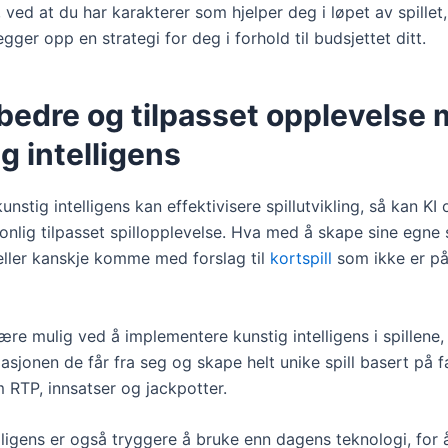
l, ved at du har karakterer som hjelper deg i løpet av spillet
egger opp en strategi for deg i forhold til budsjettet ditt.
bedre og tilpasset opplevelse
g intelligens
nstig intelligens kan effektivisere spillutvikling, så kan KI
onlig tilpasset spillopplevelse. Hva med å skape sine egne 
eller kanskje komme med forslag til
kortspill
som ikke er på
ære mulig ved å implementere kunstig intelligens i spillene
asjonen de får fra seg og skape helt unike spill basert på f
m RTP, innsatser og jackpotter.
lligens er også tryggere å bruke enn dagens teknologi, for 