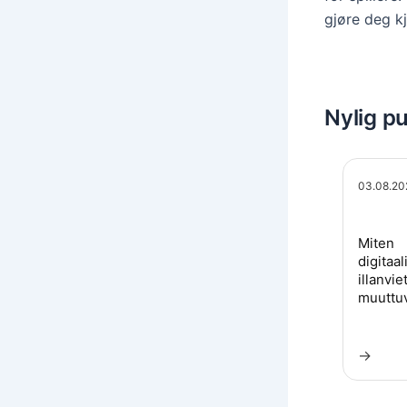
gjøre deg k
Nylig pu
03.08.20
Les arti
Miten
digitaal
illanvie
muuttu
→