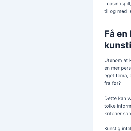
i casinospil
til og med l
Få en 
kunsti
Utenom at ku
en mer pers
eget tema, 
fra før?
Dette kan v
tolke inform
kriterier so
Kunstig inte