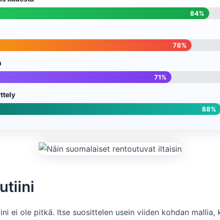
84%
78%
n
71%
ttely
88%
utiini
iini ei ole pitkä. Itse suosittelen usein viiden kohdan mallia,