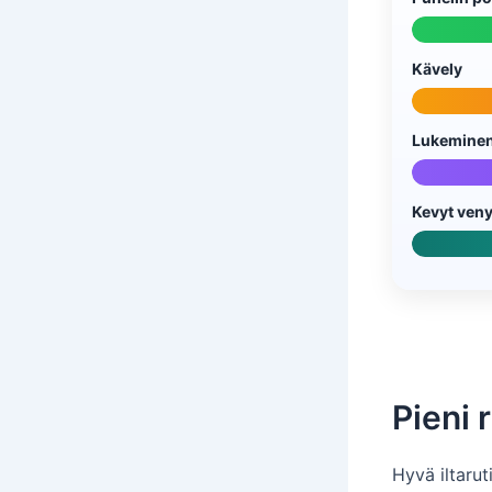
Kävely
Lukemine
Kevyt veny
Pieni r
Hyvä iltarut