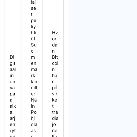
lai
se
t
pe
liy
Les artikkel:
hti
Hv
öt
or
Su
da
rtikkel:
o
n
Les artikkel:
Di
m
Bit
git
en
coi
aal
ma
n
in
rk
ha
en
kin
r
va
oill
på
pa
e:
vir
a
Nä
ke
aik
in
t
a
Po
tra
arj
hj
dis
en
ola
jo
ryt
as
ne
mi
e
lle