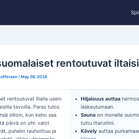
Spi
uomalaiset rentoutuvat iltais
stoffersen
/
May 28, 2026
t rentoutuvat illalla usein
Hiljaisuus auttaa
hermos
isilla tavoilla. Paras tulos
laskeutumaan.
nsä silloin, kun keho saa
Sauna
on monelle suomal
ttä päivä on ohi: valot
tuttu iltarutiini.
t, puhelin rauhoittuu ja
Kävely
auttaa purkamaa