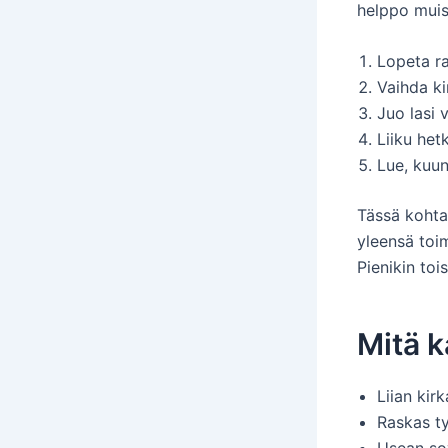
helppo muist
Lopeta ra
Vaihda k
Juo lasi v
Liiku hetk
Lue, kuun
Tässä kohta
yleensä toi
Pienikin to
Mitä k
Liian kir
Raskas ty