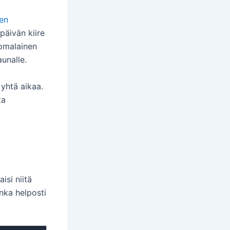
en
päivän kiire
uomalainen
aunalle.
 yhtä aikaa.
ta
isi niitä
inka helposti