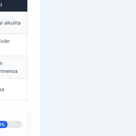
i
ai alkuilta
äivän
en
nmenoa
sa
2%