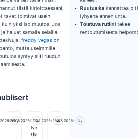
a tehdä vähän vähemmän.
kiireen.
annut tästä kirjoittaessani,
Ruutuaika
kannattaa pit
et tavat toimivat usein
lyhyenä ennen unta.
kuin yksi iso muutos. Jos
Toistuva rutiini
tekee
 ja haluat samalla selailla
rentoutumisesta helpom
desivuja,
freddy vegas
on
toehto, mutta useimmille
putulos syntyy silti ruudun
jaamisesta.
publisert
.2026
•
26.06.2026
Ny
•
17.04.2026
Ny
•
23.03.2026
Ny
•
Ny
Les artikkel:
No
rja