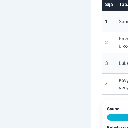
Sija
Tap
1
Sau
Käv
2
ulk
3
Luk
Kev
4
veny
Sauna
Puhelin po