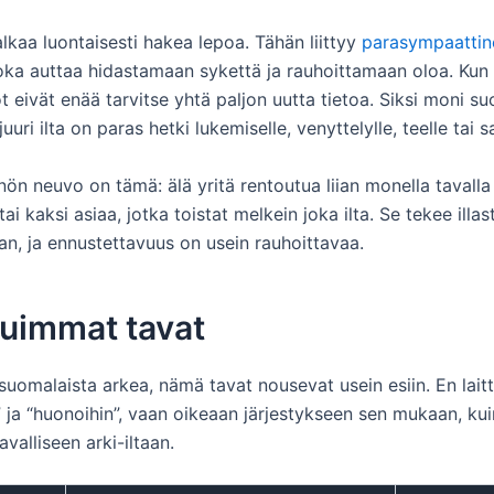
 alkaa luontaisesti hakea lepoa. Tähän liittyy
parasympaattin
joka auttaa hidastamaan sykettä ja rauhoittamaan oloa. Kun 
t eivät enää tarvitse yhtä paljon uutta tietoa. Siksi moni s
uuri ilta on paras hetki lukemiselle, venyttelylle, teelle tai s
ön neuvo on tämä: älä yritä rentoutua liian monella tavalla
tai kaksi asiaa, jotka toistat melkein joka ilta. Se tekee illas
an, ja ennustettavuus on usein rauhoittavaa.
tuimmat tavat
uomalaista arkea, nämä tavat nousevat usein esiin. En laitta
” ja “huonoihin”, vaan oikeaan järjestykseen sen mukaan, ku
avalliseen arki-iltaan.