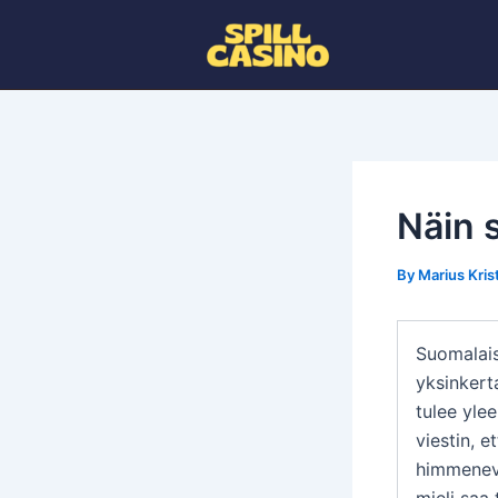
Skip
to
content
Näin s
By
Marius Kri
Suomalaise
yksinkerta
tulee ylee
viestin, e
himmenevä