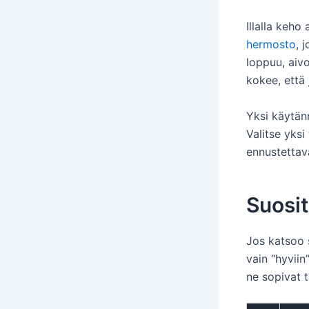
Illalla keho
hermosto
, 
loppuu, aivo
kokee, että j
Yksi käytänn
Valitse yksi 
ennustettav
Suosi
Jos katsoo s
vain “hyviin
ne sopivat t