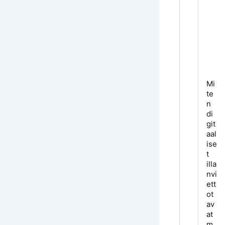
Les a
Mi
te
n
di
git
aal
ise
t
illa
nvi
ett
ot
av
at
m