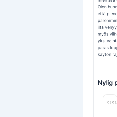
mieli sa
Olen huom
että pien
paremmin 
ilta venyy
myös viih
yksi vaih
paras lop
käytön ra
Nylig 
03.08