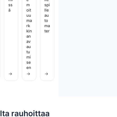
ss
m
spi
ä
oit
lle
uu
au
ma
to
rk
ma
kin
ter
an
av
au
tu
mi
se
en
→
→
→
ilta rauhoittaa