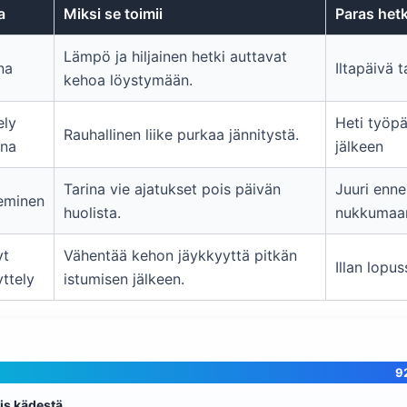
a
Miksi se toimii
Paras hetk
Lämpö ja hiljainen hetki auttavat
na
Iltapäivä t
kehoa löystymään.
ely
Heti työp
Rauhallinen liike purkaa jännitystä.
ona
jälkeen
Tarina vie ajatukset pois päivän
Juuri enn
eminen
huolista.
nukkumaa
yt
Vähentää kehon jäykkyyttä pitkän
Illan lopus
ttely
istumisen jälkeen.
9
is kädestä