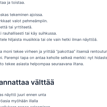
aa ja toistaa.
skas tekeminen ajoissa.
irkkaat valot pehmeämpiin.
että tai yrttiteetä.
i rauhallisesti tai käy suihkussa.
tele hiljaista musiikkia tai ole vain hetki ilman näyttöä.
a moni tekee virheen ja yrittää “pakottaa” itsensä rentoutu
mi. Parempi tapa on antaa keholle selkeä merkki: nyt hidast
isto tekee asiasta helpompaa seuraavana iltana.
annattaa välttää
kas näyttö juuri ennen unta
öasia myöhään illalla