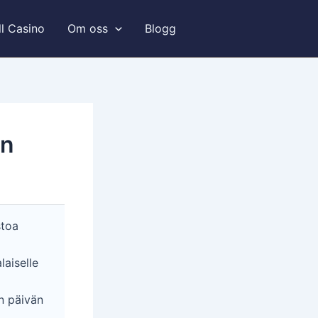
ll Casino
Om oss
Blogg
in
toa
aiselle
n päivän